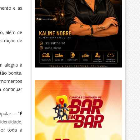
mento e as
ho, além de
nstração de
m alegria à
tão bonita.
na momentos
 continuar
ular. - "É
identidade.
por toda a