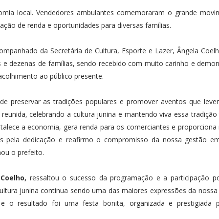
nomia local. Vendedores ambulantes comemoraram o grande movi
ação de renda e oportunidades para diversas famílias.
ompanhado da Secretária de Cultura, Esporte e Lazer, Ângela Coel
ares e dezenas de famílias, sendo recebido com muito carinho e demo
 acolhimento ao público presente.
de preservar as tradições populares e promover aventos que leve
eunida, celebrando a cultura junina e mantendo viva essa tradição 
rtalece a economia, gera renda para os comerciantes e proporcio
ntos pela dedicação e reafirmo o compromisso da nossa gestão em
mou o prefeito.
 Coelho,
ressaltou o sucesso da programação e a participação pop
 cultura junina continua sendo uma das maiores expressões da nossa 
e o resultado foi uma festa bonita, organizada e prestigiada 