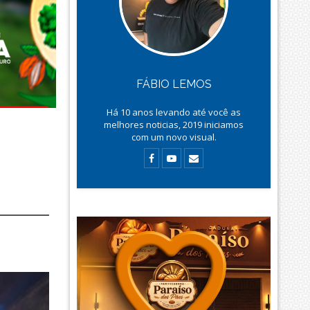
FÁBIO LEMOS
Há
10
anos levando até você as
melhores noticias, 2019 iniciamos
com um novo visual.