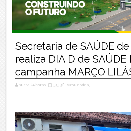
Secretaria de SAÚDE de 
realiza DIA D de SAÚD
campanha MARÇO LILÁS 
buera 24 horas
19:19
Virou notícia,