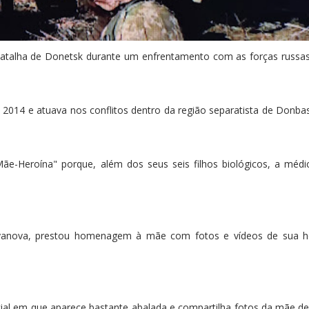
talha de Donetsk durante um enfrentamento com as forças russas
2014 e atuava nos conflitos dentro da região separatista de Donbas
e-Heroína" porque, além dos seus seis filhos biológicos, a médic
dyanova, prestou homenagem à mãe com fotos e vídeos de sua h
ial em que aparece bastante abalada e compartilha fotos da mãe de