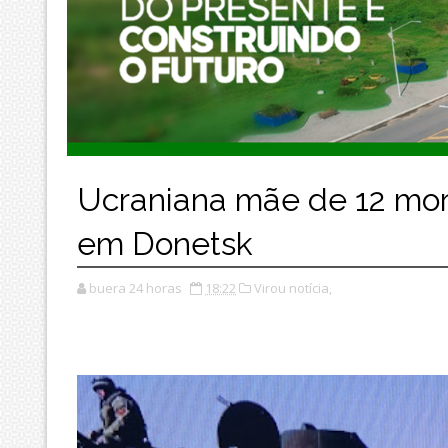
Ucraniana mãe de 12 morr
em Donetsk
buera 24 horas
18:22
Virou notícia,