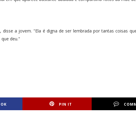
, disse a jovem. "Ela é digna de ser lembrada por tantas coisas que
 que deu."
OOK
PIN IT
COM