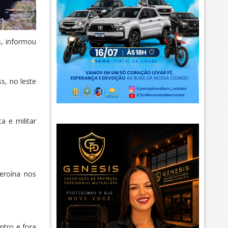
, informou
s, no leste
a e militar
eroína nos
ntro e fora