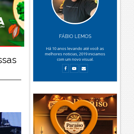
FÁBIO LEMOS
Há
10
anos levando até você as
melhores noticias, 2019 iniciamos
ssas
com um novo visual.