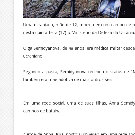
Uma ucraniana, mãe de 12, morreu em um campo de ba
nesta quinta-feira (17) o Ministério da Defesa da Ucrânia.
Olga Semidyanova, de 48 anos, era médica militar desde 
ucraniano.
Segundo a pasta, Semidyanova recebeu o status de "Mã
também era mãe adotiva de mais outros seis.
Em uma rede social, uma de suas filhas, Anna Semi
campos de batalha.
A irmã de Anna, Julia, postou um vídeo em uma rede soc