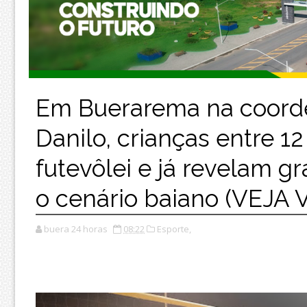
Em Buerarema na coorde
Danilo, crianças entre 1
futevôlei e já revelam 
o cenário baiano (VEJA 
buera 24 horas
08:22
Esporte,