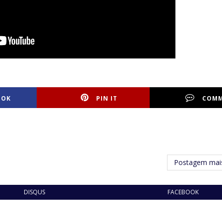
OOK
PIN IT
COM
Postagem mais
DISQUS
FACEBOOK