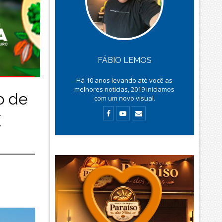
FÁBIO LEMOS
Há
10
anos levando até você as
melhores noticias, 2019 iniciamos
o de
com um novo visual.
E