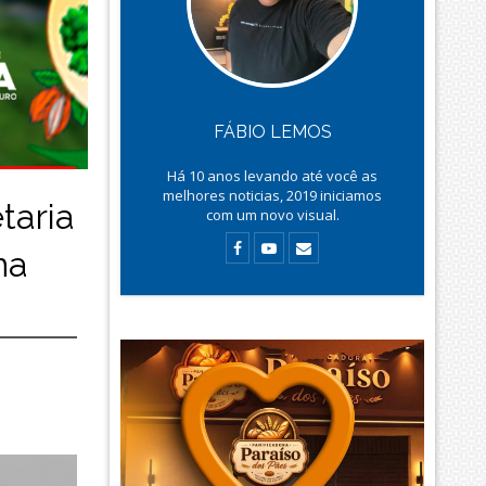
FÁBIO LEMOS
Há
10
anos levando até você as
melhores noticias, 2019 iniciamos
taria
com um novo visual.
na