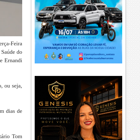
erça-Feira
e Saúde do
de Ernandi
, ou seja,
em dias de
tário Tom