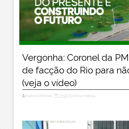
Vergonha: Coronel da PM 
de facção do Rio para nã
(veja o vídeo)
buera 24 horas
17:25
Virou notícia,