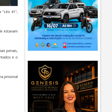
a "Léo 41",
nde estavam
ais penais,
ntados e o
a prisional