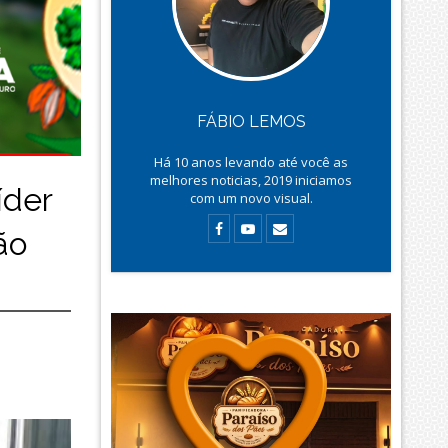
FÁBIO LEMOS
Há
10
anos levando até você as
melhores noticias, 2019 iniciamos
íder
com um novo visual.
ão