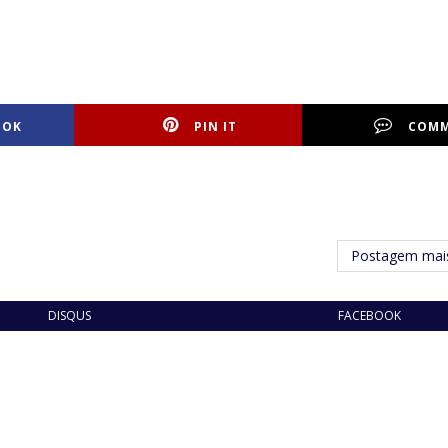
OOK
PIN IT
COM
Postagem mais
DISQUS
FACEBOOK