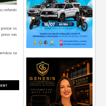
ou ceifando
prestar os
u preso nas
farmácia na
MENT