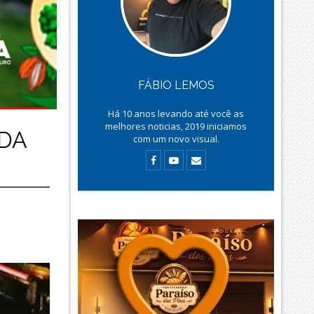
FÁBIO LEMOS
Há
10
anos levando até você as
melhores noticias, 2019 iniciamos
DA
com um novo visual.