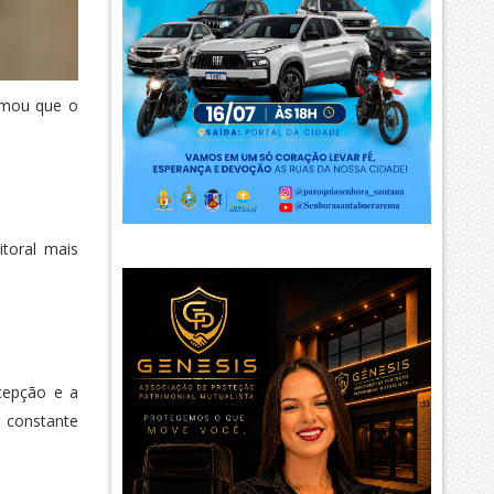
irmou que o
itoral mais
ecepção e a
 constante