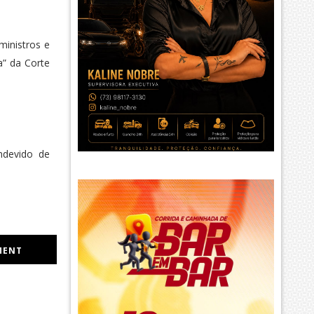
ministros e
a” da Corte
ndevido de
MENT