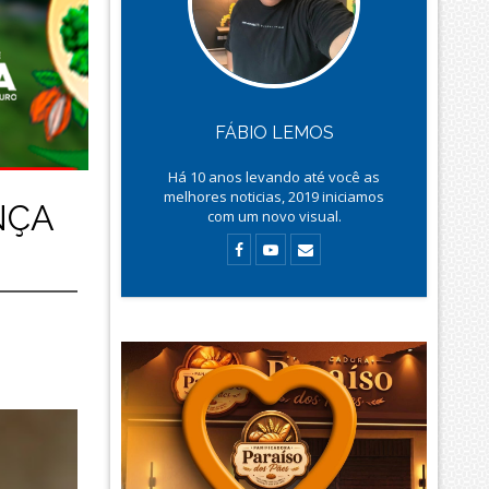
FÁBIO LEMOS
Há
10
anos levando até você as
melhores noticias, 2019 iniciamos
NÇA
com um novo visual.