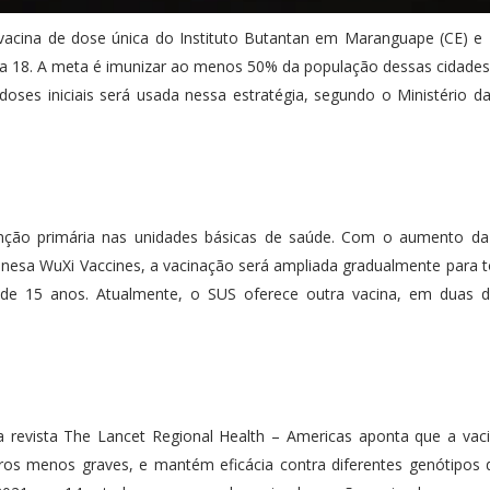
a vacina de dose única do Instituto Butantan em Maranguape (CE) 
 dia 18. A meta é imunizar ao menos 50% da população dessas cidade
oses iniciais será usada nessa estratégia, segundo o Ministério d
enção primária nas unidades básicas de saúde. Com o aumento da
hinesa WuXi Vaccines, a vacinação será ampliada gradualmente para t
 de 15 anos. Atualmente, o SUS oferece outra vacina, em duas d
na revista The Lancet Regional Health – Americas aponta que a vac
ros menos graves, e mantém eficácia contra diferentes genótipos 