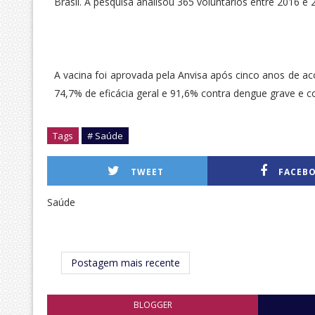
Brasil. A pesquisa analisou 365 voluntários entre 2016 
A vacina foi aprovada pela Anvisa após cinco anos de 
74,7% de eficácia geral e 91,6% contra dengue grave e co
Tags
# Saúde
TWEET
FACEB
Saúde
Postagem mais recente
BLOGGER