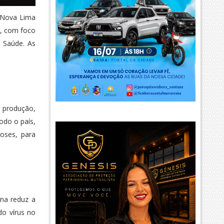
e Nova Lima
s, com foco
a Saúde. As
 produção,
odo o país,
oses, para
ina reduz a
do vírus no