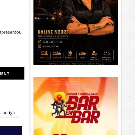
 apresentou
MENT
 antiga