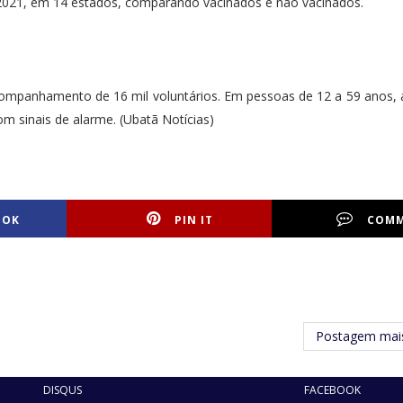
e 2021, em 14 estados, comparando vacinados e não vacinados.
acompanhamento de 16 mil voluntários. Em pessoas de 12 a 59 anos,
m sinais de alarme. (Ubatã Notícias)
OOK
PIN IT
COM
Postagem mais
DISQUS
FACEBOOK