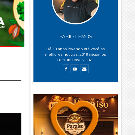
FÁBIO LEMOS
Há
10
anos levando até você as
melhores noticias, 2019 iniciamos
com um novo visual.