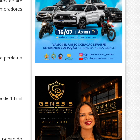
ntos de até
o moradores
ue perdeu a
a de 14 mil
o Bonito do