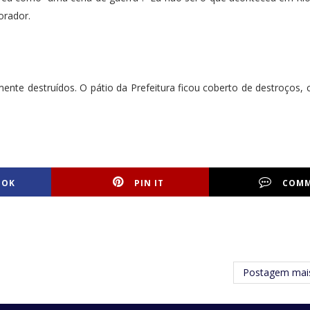
orador.
ente destruídos. O pátio da Prefeitura ficou coberto de destroços,
OOK
PIN IT
COM
Postagem mais