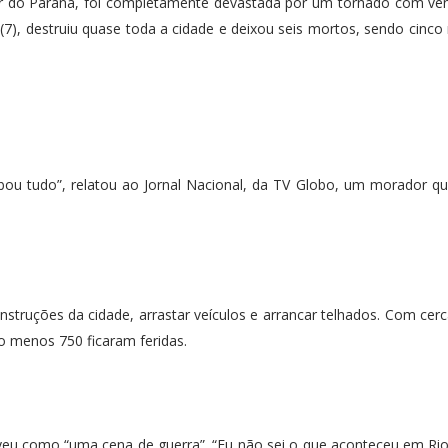
or do Paraná, foi completamente devastada por um tornado com ve
(7), destruiu quase toda a cidade e deixou seis mortos, sendo cinc
bou tudo”, relatou ao Jornal Nacional, da TV Globo, um morador q
nstruções da cidade, arrastar veículos e arrancar telhados. Com cerc
o menos 750 ficaram feridas.
iveu como “uma cena de guerra”. “Eu não sei o que aconteceu em Ri