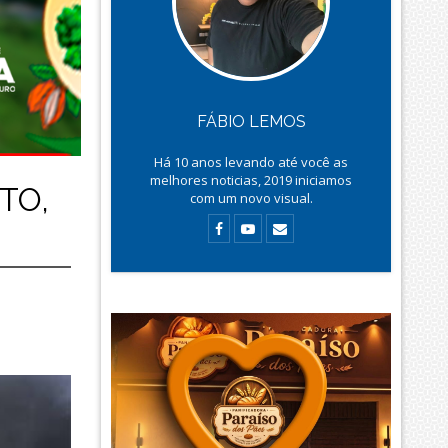
FÁBIO LEMOS
Há
10
anos levando até você as
melhores noticias, 2019 iniciamos
TO,
com um novo visual.