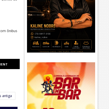
 com ônibus
MENT
 antiga