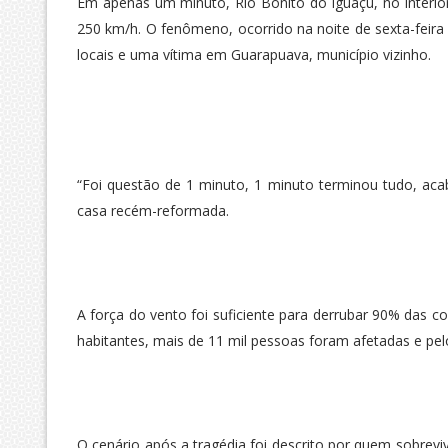
Em apenas um minuto, Rio Bonito do Iguaçu, no interi
250 km/h. O fenômeno, ocorrido na noite de sexta-feira 
locais e uma vítima em Guarapuava, município vizinho.
“Foi questão de 1 minuto, 1 minuto terminou tudo, aca
casa recém-reformada.
A força do vento foi suficiente para derrubar 90% das co
habitantes, mais de 11 mil pessoas foram afetadas e pel
O cenário após a tragédia foi descrito por quem sobrev