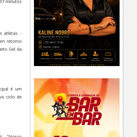
 37 minutos
atletas. -
um retorno
eito Gel da
cipal é um
o ciclo de
: - "Nosso