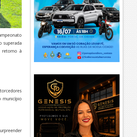
 Campeonato
do superada
 retorno à
torcedores
o município
urpreender