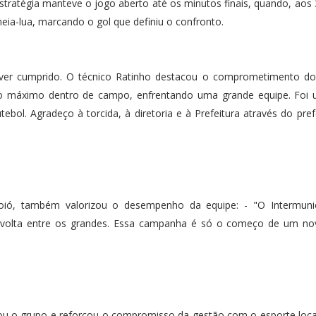
stratégia manteve o jogo aberto até os minutos finais, quando, aos
ia-lua, marcando o gol que definiu o confronto.
ver cumprido. O técnico Ratinho destacou o comprometimento dos 
o máximo dentro de campo, enfrentando uma grande equipe. Foi 
ebol. Agradeço à torcida, à diretoria e à Prefeitura através do pref
oió, também valorizou o desempenho da equipe: - "O Intermuni
 volta entre os grandes. Essa campanha é só o começo de um nov
 o grupo e reforçou o compromisso da gestão com o esporte local