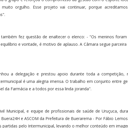
uito orgulho. Esse projeto vai continuar, porque acreditamo
as".
também fez questão de enaltecer o elenco: - "Os meninos foram g
equilíbrio e vontade, é motivo de aplauso. A Câmara segue parceira
nhou a delegação e prestou apoio durante toda a competição, r
ntermunicipal é uma alegria imensa. O trabalho em conjunto entre ges
el da Farmácia e a todos por essa linda joranda".
ivil Municipal, e equipe de profissionais de saúde de Uruçuca, dur
te Buera24H e ASCOM da Prefeitura de Buerarema - Por Fábio Lemos
 partidas pelo Intermunicipal, levando o melhor conteúdo em image