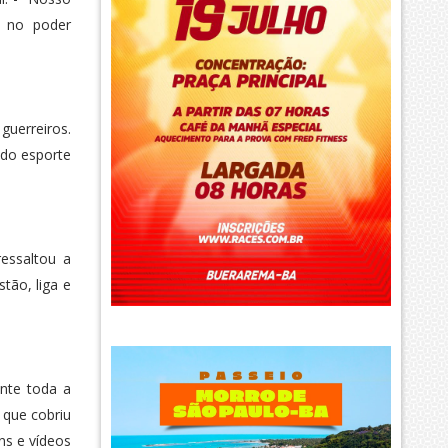
s no poder
uerreiros.
 do esporte
essaltou a
tão, liga e
ante toda a
 que cobriu
ns e vídeos