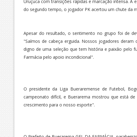
Uruçuca com transições rápidas e marcação intensa. A e
do segundo tempo, o jogador PK acertou um chute da me
Apesar do resultado, o sentimento no grupo foi de de
"Saímos de cabeça erguida. Nossos jogadores deram 
digno de uma seleção que tem história e paixão pelo fut
Farmácia pelo apoio incondicional".
O presidente da Liga Bueraremense de Futebol, Bog
campeonato difícil, e Buerarema mostrou que está de
crescimento para o nosso esporte".
O Prefeito de Buerarema GEL DA FARMÁCIA, parabenizou