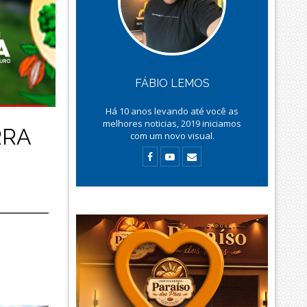
FÁBIO LEMOS
Há
10
anos levando até você as
melhores noticias, 2019 iniciamos
RRA
com um novo visual.