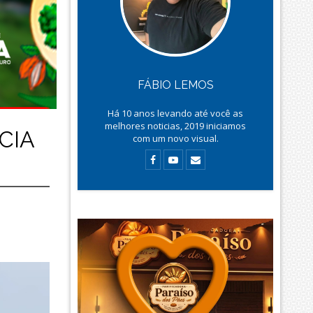
FÁBIO LEMOS
Há
10
anos levando até você as
melhores noticias, 2019 iniciamos
CIA
com um novo visual.