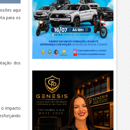
issões aqui
rta para os
entação dos
e o impacto
 esforçando