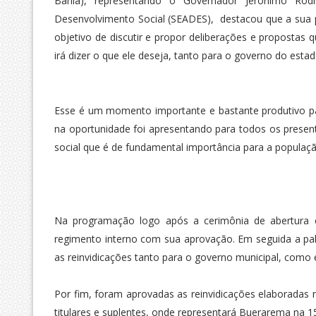
Bahia), representando o Governador Jerônimo Rodri
Desenvolvimento Social (SEADES), destacou que a sua pa
objetivo de discutir e propor deliberações e propost
irá dizer o que ele deseja, tanto para o governo do est
Esse é um momento importante e bastante produtivo pa
na oportunidade foi apresentando para todos os present
social que é de fundamental importância para a populaçã
Na programação logo após a cerimônia de abertura e
regimento interno com sua aprovação. Em seguida a pal
as reinvidicações tanto para o governo municipal, como 
Por fim, foram aprovadas as reinvidicações elaboradas
titulares e suplentes, onde representará Buerarema na 15