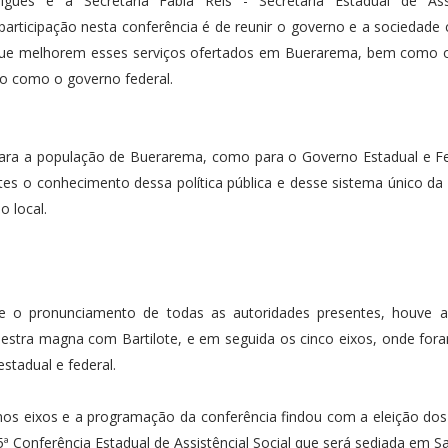
gues e a Secretária Fábia Reis - Secretaria Estadual de Ass
rticipação nesta conferência é de reunir o governo e a sociedade c
as que melhorem esses serviços ofertados em Buerarema, bem como 
ado como o governo federal.
ra a população de Buerarema, como para o Governo Estadual e Fed
es o conhecimento dessa política pública e desse sistema único da 
o local.
 o pronunciamento de todas as autoridades presentes, houve a 
estra magna com Bartilote, e em seguida os cinco eixos, onde for
estadual e federal.
 nos eixos e a programação da conferência findou com a eleição do
ª Conferência Estadual de Assistêncial Social que será sediada em Sa