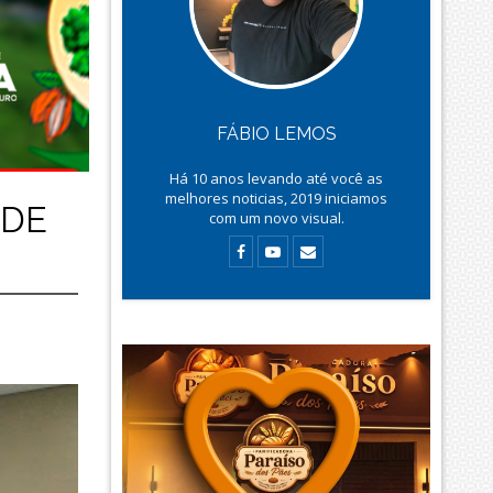
FÁBIO LEMOS
Há
10
anos levando até você as
melhores noticias, 2019 iniciamos
 DE
com um novo visual.