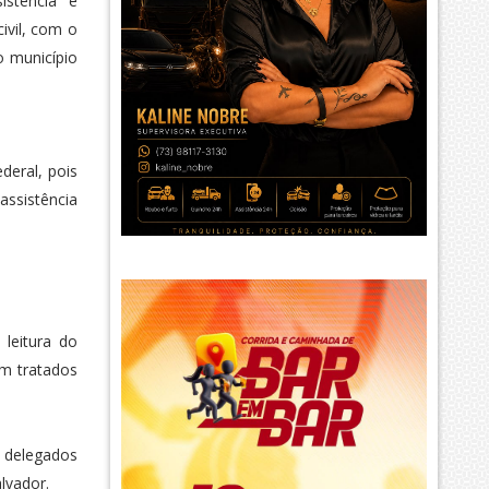
istência e
ivil, com o
o município
eral, pois
assistência
leitura do
am tratados
s delegados
lvador.