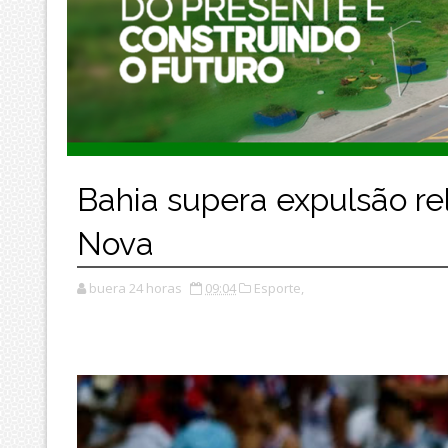
Bahia supera expulsão re
Nova
buera 24 horas
09:04
Esporte,