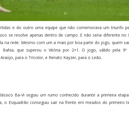
artidas e do outro uma equipe que não comemorava um triunfo 
co se resolve apenas dentro de campo. E não seria diferente no 
ola na rede. Mesmo com um a mais por boa parte do jogo, quem sa
ahia, que superou o Vitória por 2×1. O jogo, válido pela 9ª
 Araújo, para o Tricolor, e Renato Kayzer, para o Leão.
clássico Ba-Vi seguiu um rumo conhecido durante a primeira etap
rtida, o Esquadrão conseguiu sair na frente em meados do primeiro