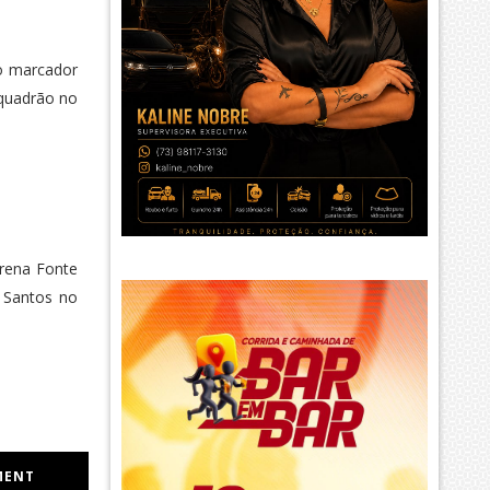
 o marcador
squadrão no
Arena Fonte
o Santos no
MENT