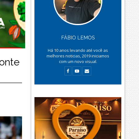
FÁBIO LEMOS
Há
10
anos levando até você as
melhores noticias, 2019 iniciamos
Fonte
com um novo visual.