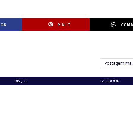
OOK
PIN IT
COM
Postagem mais
DISQUS
FACEBOOK