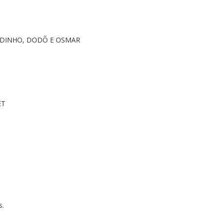
DINHO, DODÕ E OSMAR
ET
s.