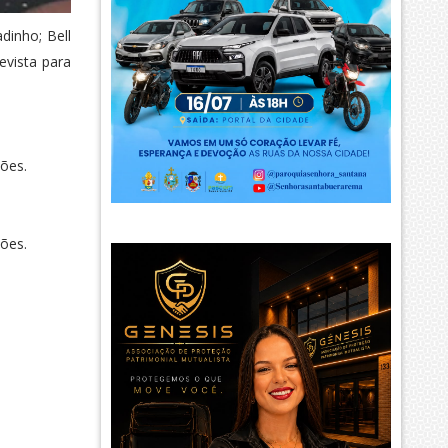
dinho; Bell
evista para
ções.
ções.