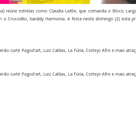
na) reúne estrelas como Claudia Leitte, que comanda o Bloco Larga
o Crocodilo, Xanddy Harmonia. A festa neste domingo (2) está pr
o curtir Pagod'art, Luiz Caldas, La Fúria, Cortejo Afro e mais atra
o curtir Pagod'art, Luiz Caldas, La Fúria, Cortejo Afro e mais atra