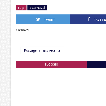
Tags
# Carnaval
TWEET
FACEB
Carnaval
Postagem mais recente
BLOGGER