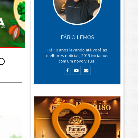
FÁBIO LEMOS
Há
10
anos levando até você as
melhores noticias, 2019 iniciamos
O
com um novo visual.