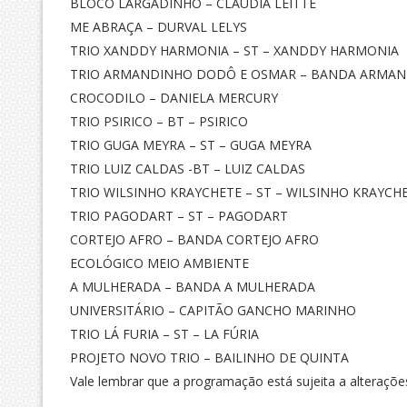
BLOCO LARGADINHO – CLAUDIA LEITTE
ME ABRAÇA – DURVAL LELYS
TRIO XANDDY HARMONIA – ST – XANDDY HARMONIA
TRIO ARMANDINHO DODÔ E OSMAR – BANDA ARMAN
CROCODILO – DANIELA MERCURY
TRIO PSIRICO – BT – PSIRICO
TRIO GUGA MEYRA – ST – GUGA MEYRA
TRIO LUIZ CALDAS -BT – LUIZ CALDAS
TRIO WILSINHO KRAYCHETE – ST – WILSINHO KRAYCH
TRIO PAGODART – ST – PAGODART
CORTEJO AFRO – BANDA CORTEJO AFRO
ECOLÓGICO MEIO AMBIENTE
A MULHERADA – BANDA A MULHERADA
UNIVERSITÁRIO – CAPITÃO GANCHO MARINHO
TRIO LÁ FURIA – ST – LA FÚRIA
PROJETO NOVO TRIO – BAILINHO DE QUINTA
Vale lembrar que a programação está sujeita a alteraçõe