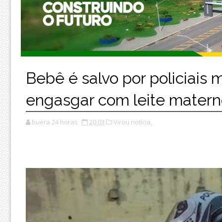
Bebê é salvo por policiais m
engasgar com leite mater
buera 24 horas
20:03
Virou notícia,