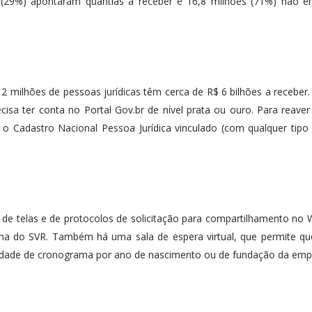
es (29%) apontaram quantias a receber e 16,8 milhões (71%) não 
2 milhões de pessoas jurídicas têm cerca de R$ 6 bilhões a receber.
ecisa ter conta no Portal Gov.br de nível prata ou ouro. Para reaver
 o Cadastro Nacional Pessoa Jurídica vinculado (com qualquer tipo 
de telas e de protocolos de solicitação para compartilhamento no
orma do SVR. Também há uma sala de espera virtual, que permite q
idade de cronograma por ano de nascimento ou de fundação da emp