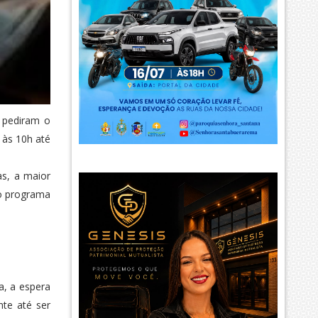
 pediram o
 às 10h até
as, a maior
do programa
a, a espera
nte até ser