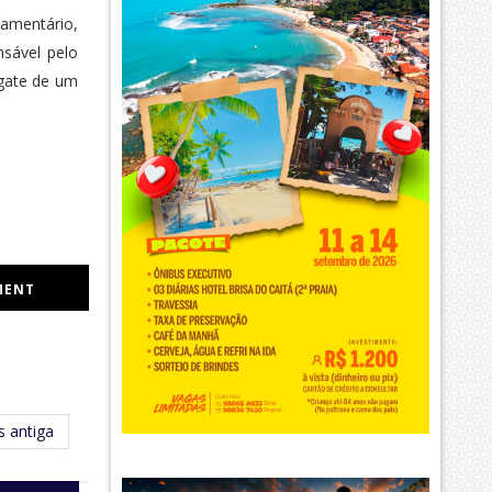
tamentário,
nsável pelo
sgate de um
.
MENT
 antiga