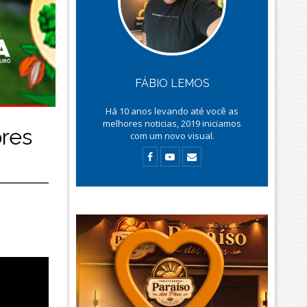
FÁBIO LEMOS
Há
10
anos levando até você as
melhores noticias, 2019 iniciamos
ores
com um novo visual.