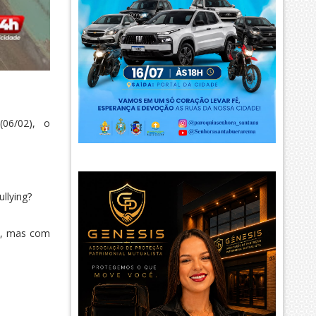
 (06/02), o
llying?
a, mas com