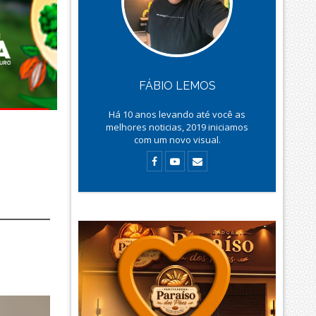
FÁBIO LEMOS
Há
10
anos levando até você as
melhores noticias, 2019 iniciamos
com um novo visual.