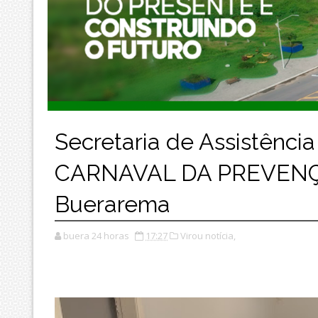
Secretaria de Assistênci
CARNAVAL DA PREVENÇÃ
Buerarema
buera 24 horas
17:27
Virou notícia,