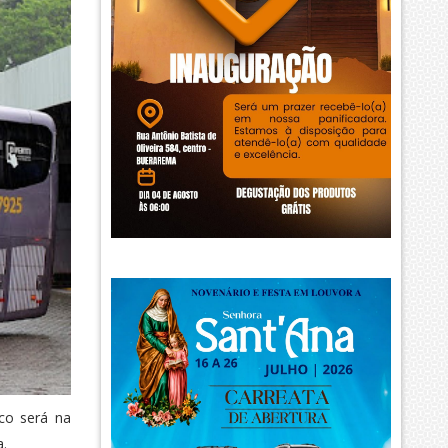
ico será na
a.