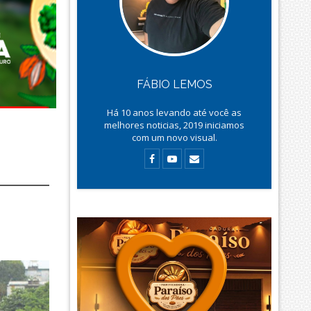
FÁBIO LEMOS
Há
10
anos levando até você as
melhores noticias, 2019 iniciamos
com um novo visual.