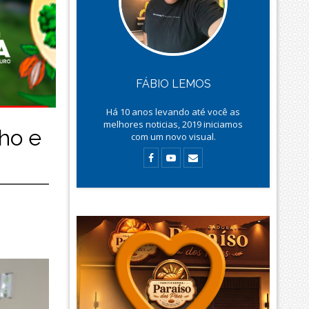
FÁBIO LEMOS
Há
10
anos levando até você as
melhores noticias, 2019 iniciamos
ho e
com um novo visual.