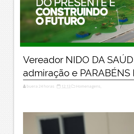
Vereador NIDO DA SAÚD
admiração e PARABÉNS 
buera 24 horas
12:13
Homenagens,