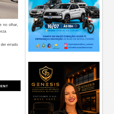
 no olhar,
eza.
 der errado
MENT