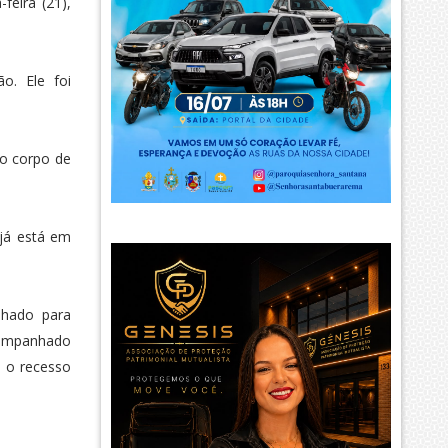
feira (21),
o. Ele foi
no corpo de
 já está em
nhado para
acompanhado
o o recesso