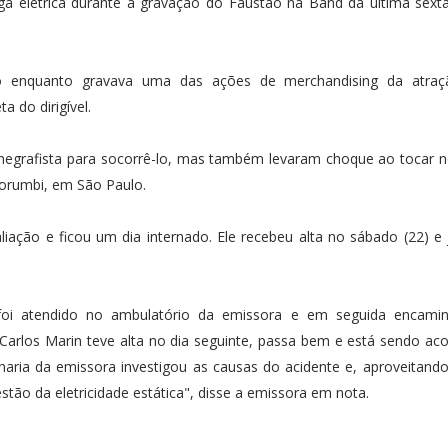
a elétrica durante a gravação do Faustão na Band da última sexta-
o enquanto gravava uma das ações de merchandising da atraçã
 do dirigível.
inegrafista para socorrê-lo, mas também levaram choque ao tocar 
 Morumbi, em São Paulo.
liação e ficou um dia internado. Ele recebeu alta no sábado (22) e
foi atendido no ambulatório da emissora e em seguida encami
 Carlos Marin teve alta no dia seguinte, passa bem e está sendo 
ria da emissora investigou as causas do acidente e, aproveitand
tão da eletricidade estática", disse a emissora em nota.