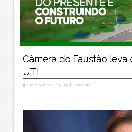
Câmera do Faustão leva 
UTI
buera 24 horas
08:46
Acidente,