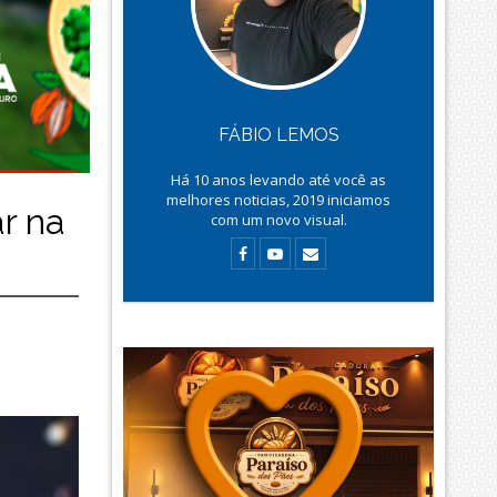
FÁBIO LEMOS
Há
10
anos levando até você as
melhores noticias, 2019 iniciamos
r na
com um novo visual.