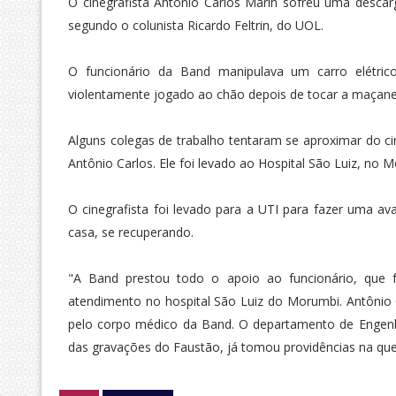
O cinegrafista Antônio Carlos Marin sofreu uma descarg
segundo o colunista Ricardo Feltrin, do UOL.
O funcionário da Band manipulava um carro elétric
violentamente jogado ao chão depois de tocar a maçaneta
Alguns colegas de trabalho tentaram se aproximar do c
Antônio Carlos. Ele foi levado ao Hospital São Luiz, no
O cinegrafista foi levado para a UTI para fazer uma ava
casa, se recuperando.
"A Band prestou todo o apoio ao funcionário, que 
atendimento no hospital São Luiz do Morumbi. Antônio
pelo corpo médico da Band. O departamento de Engenha
das gravações do Faustão, já tomou providências na ques