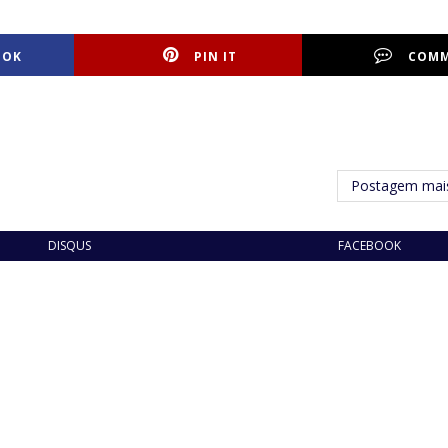
OOK
PIN IT
COM
Postagem mais
DISQUS
FACEBOOK