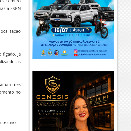
em setembro
 mas a ESPN
ocalização
 fígado, já
lizando as
icar um mês
tamento no
intestino.