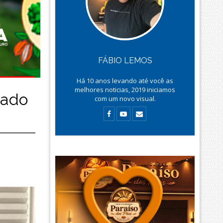
FÁBIO LEMOS
Há
10
anos levando até você as
melhores noticias, 2019 iniciamos
zado
com um novo visual.