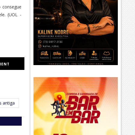
o consegue
le. (UOL -
MENT
 antiga