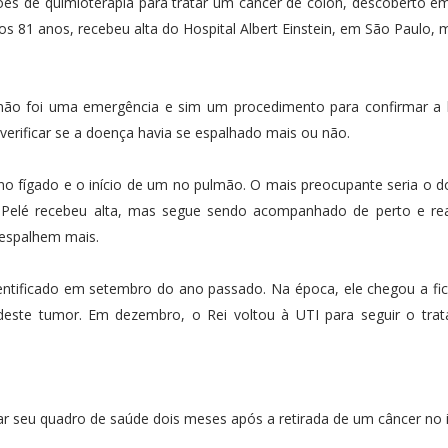
ões de quimioterapia para tratar um câncer de cólon, descoberto 
aos 81 anos, recebeu alta do Hospital Albert Einstein, em São Paulo,
.
não foi uma emergência e sim um procedimento para confirmar a l
verificar se a doença havia se espalhado mais ou não.
no fígado e o início de um no pulmão. O mais preocupante seria o do
. Pelé recebeu alta, mas segue sendo acompanhado de perto e rea
 espalhem mais.
dentificado em setembro do ano passado. Na época, ele chegou a f
deste tumor. Em dezembro, o Rei voltou à UTI para seguir o tra
ar seu quadro de saúde dois meses após a retirada de um câncer no 