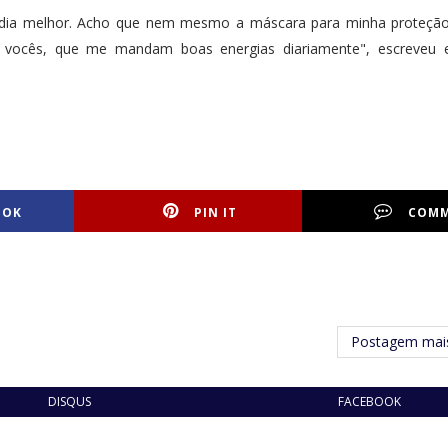
a dia melhor. Acho que nem mesmo a máscara para minha proteçã
s vocês, que me mandam boas energias diariamente", escreveu e
OOK
PIN IT
COM
Postagem mais
DISQUS
FACEBOOK