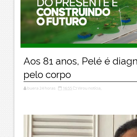
Aos 81 anos, Pelé é diag
pelo corpo
buera 24 horas
16:55
Virou notícia,