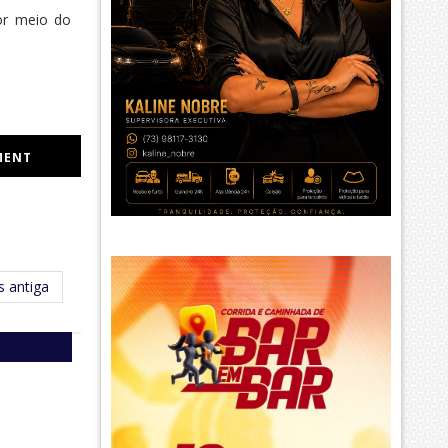
or meio do
MENT
 antiga