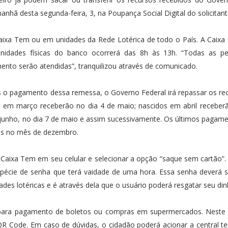
manhã desta segunda-feira, 3, na Poupança Social Digital do solicitant
aixa Tem ou em unidades da Rede Lotérica de todo o País. A Caix
nidades físicas do banco ocorrerá das 8h às 13h. “Todas as p
nto serão atendidas”, tranquilizou através de comunicado.
 o pagamento dessa remessa, o Governo Federal irá repassar os re
 em março receberão no dia 4 de maio; nascidos em abril receber
 junho, no dia 7 de maio e assim sucessivamente. Os últimos pagam
dos no mês de dezembro.
a Caixa Tem em seu celular e selecionar a opção “saque sem cartão”. 
pécie de senha que terá vaidade de uma hora. Essa senha deverá se
es lotéricas e é através dela que o usuário poderá resgatar seu din
s para pagamento de boletos ou compras em supermercados. Neste 
 QR Code. Em caso de dúvidas, o cidadão poderá acionar a central te