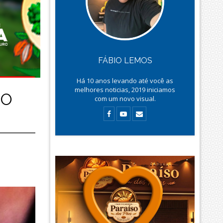
FÁBIO LEMOS
Há
10
anos levando até você as
melhores noticias, 2019 iniciamos
IO
com um novo visual.