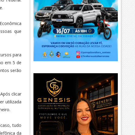
e.
a Econômica
essoas que
cursos para
ão em 5 de
entos serão
Após clicar
r utilizada
heiro.
caso, tudo
lefônica da