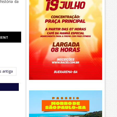
istória da
MENT
 antiga