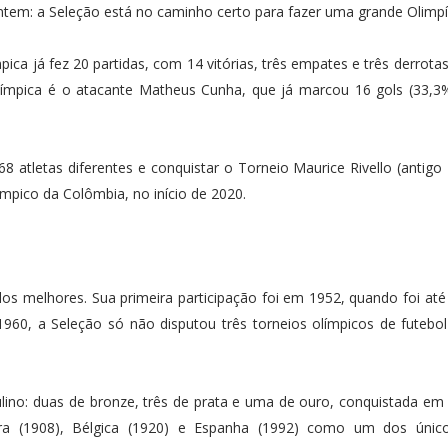
ntem: a Seleção está no caminho certo para fazer uma grande Olimpí
ica já fez 20 partidas, com 14 vitórias, três empates e três derrota
Olímpica é o atacante Matheus Cunha, que já marcou 16 gols (33,3%
68 atletas diferentes e conquistar o Torneio Maurice Rivello (antigo
mpico da Colômbia, no início de 2020.
s melhores. Sua primeira participação foi em 1952, quando foi até
 1960, a Seleção só não disputou três torneios olímpicos de futebo
ulino: duas de bronze, três de prata e uma de ouro, conquistada e
terra (1908), Bélgica (1920) e Espanha (1992) como um dos únic