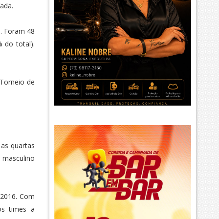
ada.
s. Foram 48
 do total).
 Torneio de
 as quartas
l masculino
m 2016. Com
os times a