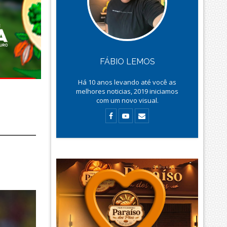
FÁBIO LEMOS
Há
10
anos levando até você as
melhores noticias, 2019 iniciamos
com um novo visual.