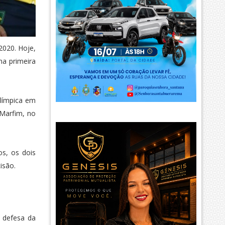
2020. Hoje,
na primeira
olímpica em
 Marfim, no
os, os dois
isão.
A defesa da