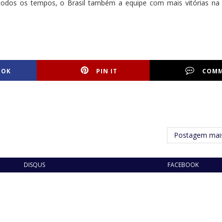
odos os tempos, o Brasil também a equipe com mais vitórias na h
OOK
PIN IT
COM
Postagem mais
DISQUS
FACEBOOK