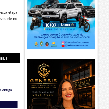
nesta etapa
eveu ele no
MENT
 antiga