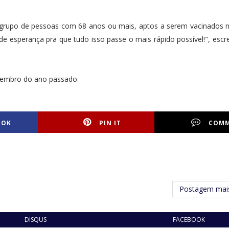
 grupo de pessoas com 68 anos ou mais, aptos a serem vacinados 
 de esperança pra que tudo isso passe o mais rápido possível!", escr
ovembro do ano passado.
OOK
PIN IT
COM
Postagem mais
DISQUS
FACEBOOK