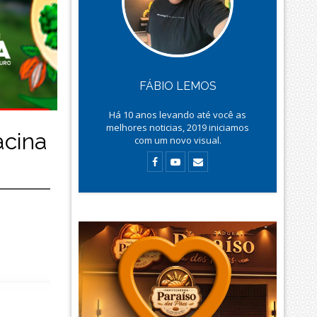
FÁBIO LEMOS
Há
10
anos levando até você as
melhores noticias, 2019 iniciamos
acina
com um novo visual.