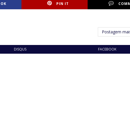
OOK
PIN IT
COM
Postagem mais
DISQUS
FACEBOOK