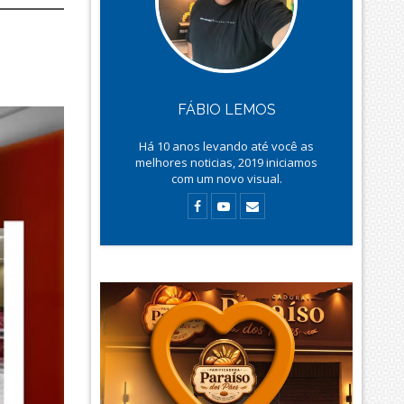
FÁBIO LEMOS
Há
10
anos levando até você as
melhores noticias, 2019 iniciamos
com um novo visual.