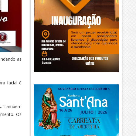
tendendo as
ra facial é
os. Também
amento. Os