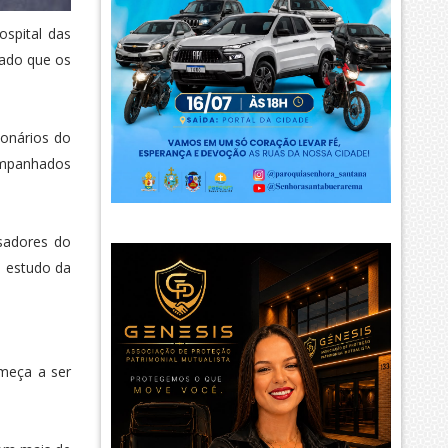
ospital das
iado que os
ionários do
companhados
isadores do
o estudo da
meça a ser