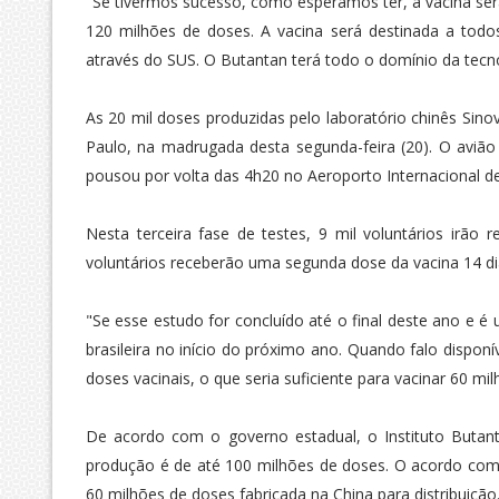
"Se tivermos sucesso, como esperamos ter, a vacina será
120 milhões de doses. A vacina será destinada a todos
através do SUS. O Butantan terá todo o domínio da tecno
As 20 mil doses produzidas pelo laboratório chinês Si
Paulo, na madrugada desta segunda-feira (20). O avião
pousou por volta das 4h20 no Aeroporto Internacional d
Nesta terceira fase de testes, 9 mil voluntários irão 
voluntários receberão uma segunda dose da vacina 14 di
"Se esse estudo for concluído até o final deste ano e é
brasileira no início do próximo ano. Quando falo disp
doses vacinais, o que seria suficiente para vacinar 60 mi
De acordo com o governo estadual, o Instituto Butan
produção é de até 100 milhões de doses. O acordo com o 
60 milhões de doses fabricada na China para distribuição