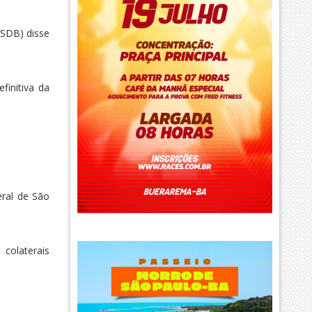
PSDB) disse
finitiva da
eral de São
colaterais