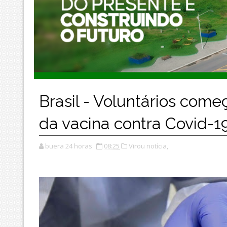
Brasil - Voluntários come
da vacina contra Covid-19
buera 24 horas
08:25
Virou notícia,