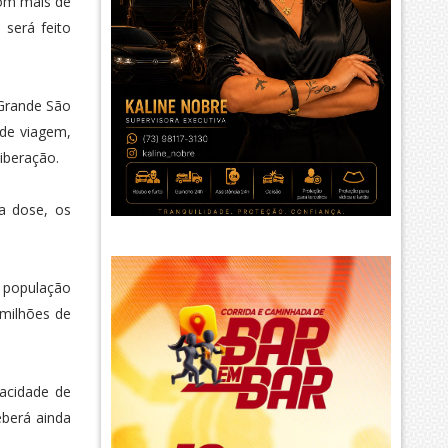
com mais de
 será feito
 Grande São
 de viagem,
iberação.
ra dose, os
a população
 milhões de
acidade de
eberá ainda