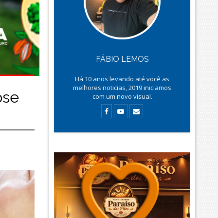
FÁBIO LEMOS
Há
10
anos levando até você as
melhores noticias, 2019 iniciamos
ose
com um novo visual.