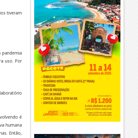
ios tiveram
na pandemia
ra uso. Por
laboratório
nvolvendo é
aiva humana
nas. Então,