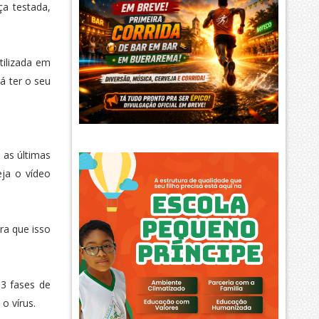
ça testada,
tilizada em
á ter o seu
 as últimas
eja o vídeo
ra que isso
 3 fases de
o vírus.