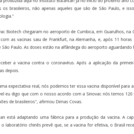
 produzida aqui no Instituto Butantan já no início do próximo ano 
 os brasileiros, não apenas aqueles que são de São Paulo, e isso
logia."
novac Biotech chegaram no aeroporto de Cumbica, em Guarulhos, na
 com as vacinas saiu de Frankfurt, na Alemanha, e, após 11 horas
e São Paulo. As doses estão na alfândega do aeroporto aguardando l
receber a vacina contra o coronavírus. Após a aplicação da primei
as depois.
 uma expectativa real, nós podemos ter essa vacina disponível para 
onível eu digo que com o nosso acordo com a Sinovac nós temos 120
lhões de brasileiros", afirmou Dimas Covas.
tan está adaptando uma fábrica para a produção da vacina. A cap
laboratório chinês prevê que, se a vacina for efetiva, o Brasil rec
.