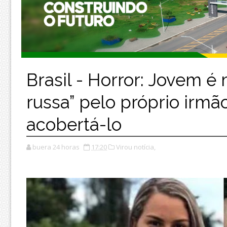
Brasil - Horror: Jovem é
russa” pelo próprio irmã
acobertá-lo
buera 24 horas
17:20
Virou notícia,