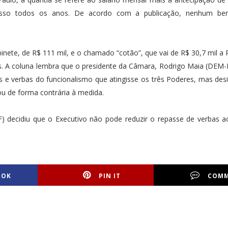
ngresso todos os anos. De acordo com a publicação, nenhum ben
inete, de R$ 111 mil, e o chamado “cotão”, que vai de R$ 30,7 mil a R
s. A coluna lembra que o presidente da Câmara, Rodrigo Maia (DEM-
s e verbas do funcionalismo que atingisse os três Poderes, mas desi
ou de forma contrária à medida.
F) decidiu que o Executivo não pode reduzir o repasse de verbas 
OOK
PIN IT
COM