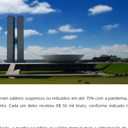
tiveram salários suspensos ou reduzidos em até 75% com a pandemia,
nto. Cada um deles recebeu R$ 50 mil bruto, conforme indicado n
Paulo, a quantia se refere ao salário mensal mais a antecipação d