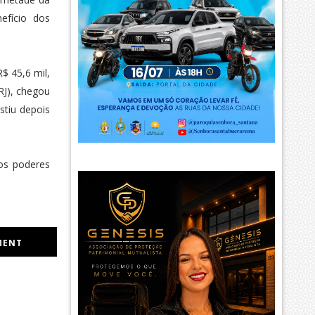
efício dos
$ 45,6 mil,
RJ), chegou
stiu depois
aos poderes
MENT