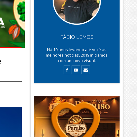
FÁBIO LEMOS
Há
10
anos levando até você as
melhores noticias, 2019 iniciamos
e
com um novo visual.