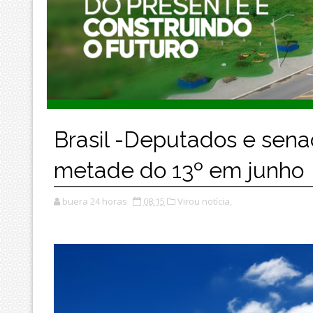
Brasil -Deputados e sen
metade do 13º em junho
buera 24 horas
08:15
Virou notícia,