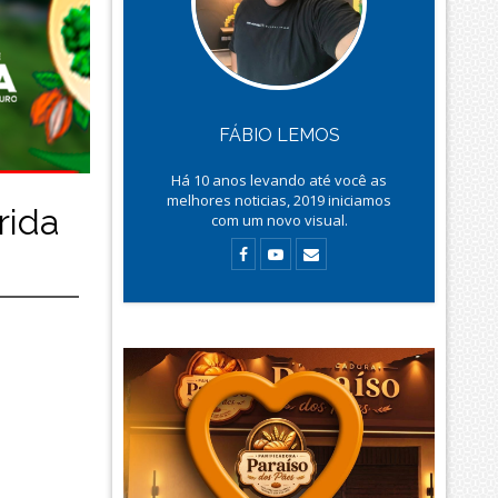
FÁBIO LEMOS
Há
10
anos levando até você as
melhores noticias, 2019 iniciamos
rida
com um novo visual.