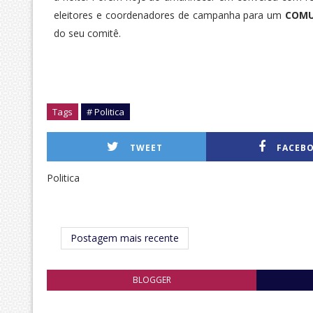
eleitores e coordenadores de campanha para um
COMU
do seu comitê.
Tags
# Politica
TWEET
FACEB
Politica
Postagem mais recente
BLOGGER