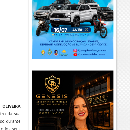
 OLIVEIRA
stro da sua
sso durante
 todos seus