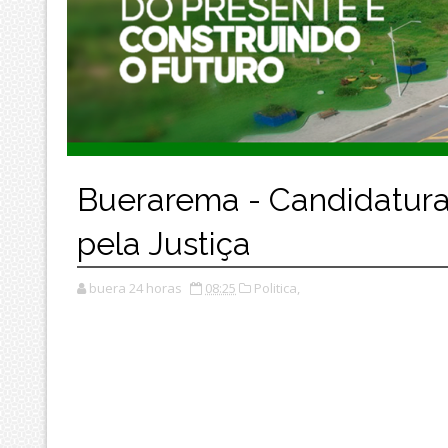
Buerarema - Candidatur
pela Justiça
buera 24 horas
08:25
Politica,