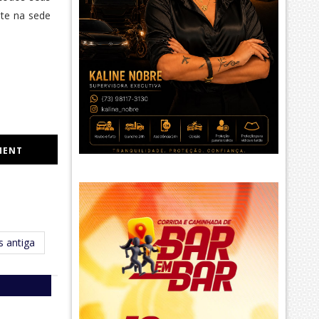
ite na sede
MENT
 antiga